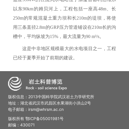
以东90km的姆贝河上，工程包括一座高48m、长
250m的常规混凝土重力坝和长210m的堤坝，将使
用三条直径2.8m的GRP压力管道铺设在210m长的沟
槽中，平均纵坡为15%，最大流量为90 m³/s。
这是中非地区规模最大的水电项目之一，工程
已经于夏季开始了前期的建设。
版权信息：2013中国科学院武汉岩土力学研究所
地址：湖北省武汉市武昌区水果湖街小洪山2号
电子邮箱：irsm@whrsm.ac.cn
版权所有 鄂ICP备05001981号
邮编：430071